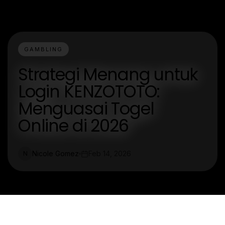
GAMBLING
Strategi Menang untuk
Login KENZOTOTO:
Menguasai Togel
Online di 2026
Nicole Gomez
Feb 14, 2026
N