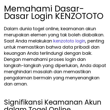
Memahami Dasar-
Dasar Login KENZOTOTO
Dalam dunia togel online, keamanan akun
merupakan elemen yang tak boleh diabaikan.
Saat Anda melakukan
, penting
kenzototo login
untuk memastikan bahwa data pribadi dan
keuangan Anda terlindungi dengan baik.
Dengan memahami proses login dan
langkah-langkah yang diperlukan, Anda dapat
menghindari masalah dan memastikan
pengalaman bermain yang menyenangkan
dan aman.
Signifikansi Keamanan Akun
dalam Togel Online