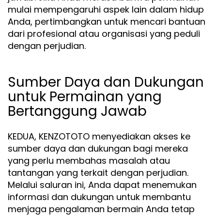
mulai mempengaruhi aspek lain dalam hidup
Anda, pertimbangkan untuk mencari bantuan
dari profesional atau organisasi yang peduli
dengan perjudian.
Sumber Daya dan Dukungan
untuk Permainan yang
Bertanggung Jawab
KEDUA, KENZOTOTO menyediakan akses ke
sumber daya dan dukungan bagi mereka
yang perlu membahas masalah atau
tantangan yang terkait dengan perjudian.
Melalui saluran ini, Anda dapat menemukan
informasi dan dukungan untuk membantu
menjaga pengalaman bermain Anda tetap