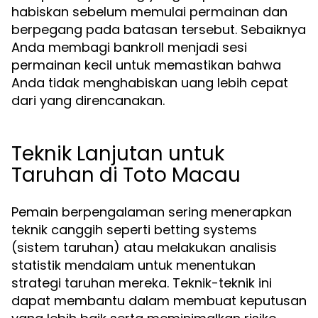
habiskan sebelum memulai permainan dan
berpegang pada batasan tersebut. Sebaiknya
Anda membagi bankroll menjadi sesi
permainan kecil untuk memastikan bahwa
Anda tidak menghabiskan uang lebih cepat
dari yang direncanakan.
Teknik Lanjutan untuk
Taruhan di Toto Macau
Pemain berpengalaman sering menerapkan
teknik canggih seperti betting systems
(sistem taruhan) atau melakukan analisis
statistik mendalam untuk menentukan
strategi taruhan mereka. Teknik-teknik ini
dapat membantu dalam membuat keputusan