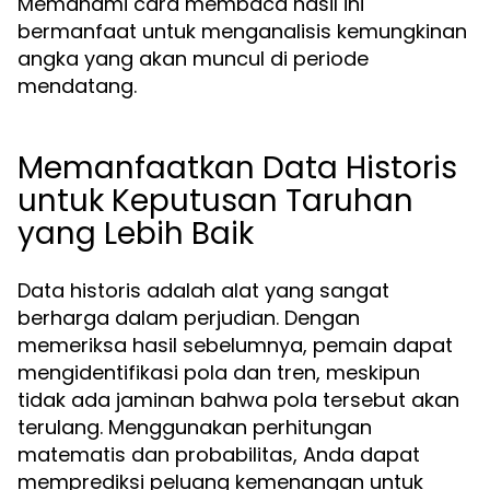
Memahami cara membaca hasil ini
bermanfaat untuk menganalisis kemungkinan
angka yang akan muncul di periode
mendatang.
Memanfaatkan Data Historis
untuk Keputusan Taruhan
yang Lebih Baik
Data historis adalah alat yang sangat
berharga dalam perjudian. Dengan
memeriksa hasil sebelumnya, pemain dapat
mengidentifikasi pola dan tren, meskipun
tidak ada jaminan bahwa pola tersebut akan
terulang. Menggunakan perhitungan
matematis dan probabilitas, Anda dapat
memprediksi peluang kemenangan untuk