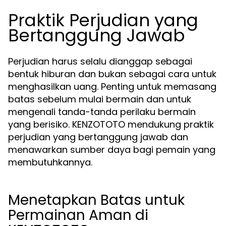
Praktik Perjudian yang
Bertanggung Jawab
Perjudian harus selalu dianggap sebagai
bentuk hiburan dan bukan sebagai cara untuk
menghasilkan uang. Penting untuk memasang
batas sebelum mulai bermain dan untuk
mengenali tanda-tanda perilaku bermain
yang berisiko. KENZOTOTO mendukung praktik
perjudian yang bertanggung jawab dan
menawarkan sumber daya bagi pemain yang
membutuhkannya.
Menetapkan Batas untuk
Permainan Aman di