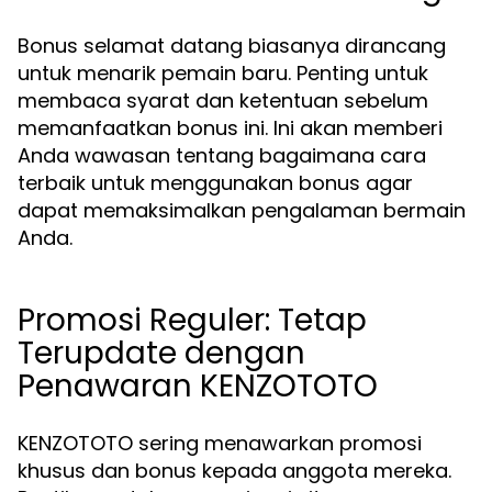
Bonus selamat datang biasanya dirancang
untuk menarik pemain baru. Penting untuk
membaca syarat dan ketentuan sebelum
memanfaatkan bonus ini. Ini akan memberi
Anda wawasan tentang bagaimana cara
terbaik untuk menggunakan bonus agar
dapat memaksimalkan pengalaman bermain
Anda.
Promosi Reguler: Tetap
Terupdate dengan
Penawaran KENZOTOTO
KENZOTOTO sering menawarkan promosi
khusus dan bonus kepada anggota mereka.