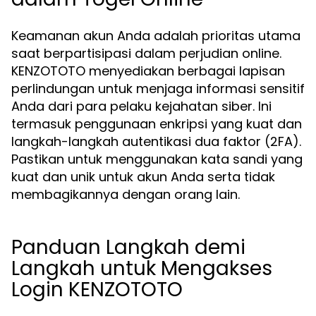
Keamanan akun Anda adalah prioritas utama
saat berpartisipasi dalam perjudian online.
KENZOTOTO menyediakan berbagai lapisan
perlindungan untuk menjaga informasi sensitif
Anda dari para pelaku kejahatan siber. Ini
termasuk penggunaan enkripsi yang kuat dan
langkah-langkah autentikasi dua faktor (2FA).
Pastikan untuk menggunakan kata sandi yang
kuat dan unik untuk akun Anda serta tidak
membagikannya dengan orang lain.
Panduan Langkah demi
Langkah untuk Mengakses
Login KENZOTOTO