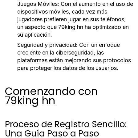
Juegos Móviles:
Con el aumento en el uso de
dispositivos móviles, cada vez más
jugadores prefieren jugar en sus teléfonos,
un aspecto que 79king hn ha optimizado en
su aplicación.
Seguridad y privacidad:
Con un enfoque
creciente en la ciberseguridad, las
plataformas están mejorando sus protocolos
para proteger los datos de los usuarios.
Comenzando con
79king hn
Proceso de Registro Sencillo:
Una Guía Paso a Paso