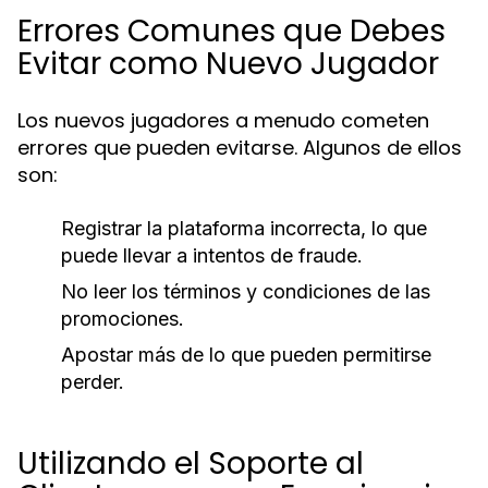
Errores Comunes que Debes
Evitar como Nuevo Jugador
Los nuevos jugadores a menudo cometen
errores que pueden evitarse. Algunos de ellos
son:
Registrar la plataforma incorrecta, lo que
puede llevar a intentos de fraude.
No leer los términos y condiciones de las
promociones.
Apostar más de lo que pueden permitirse
perder.
Utilizando el Soporte al