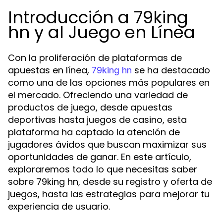
Introducción a 79king
hn y al Juego en Línea
Con la proliferación de plataformas de
apuestas en línea,
se ha destacado
79king hn
como una de las opciones más populares en
el mercado. Ofreciendo una variedad de
productos de juego, desde apuestas
deportivas hasta juegos de casino, esta
plataforma ha captado la atención de
jugadores ávidos que buscan maximizar sus
oportunidades de ganar. En este artículo,
exploraremos todo lo que necesitas saber
sobre 79king hn, desde su registro y oferta de
juegos, hasta las estrategias para mejorar tu
experiencia de usuario.