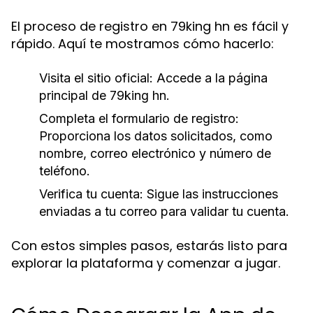
El proceso de registro en 79king hn es fácil y
rápido. Aquí te mostramos cómo hacerlo:
Visita el sitio oficial:
Accede a la página
principal de 79king hn.
Completa el formulario de registro:
Proporciona los datos solicitados, como
nombre, correo electrónico y número de
teléfono.
Verifica tu cuenta:
Sigue las instrucciones
enviadas a tu correo para validar tu cuenta.
Con estos simples pasos, estarás listo para
explorar la plataforma y comenzar a jugar.