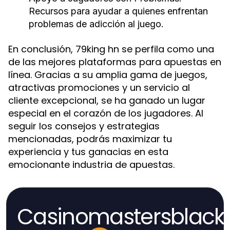
Recursos para ayudar a quienes enfrentan
problemas de adicción al juego.
En conclusión, 79king hn se perfila como una
de las mejores plataformas para apuestas en
línea. Gracias a su amplia gama de juegos,
atractivas promociones y un servicio al
cliente excepcional, se ha ganado un lugar
especial en el corazón de los jugadores. Al
seguir los consejos y estrategias
mencionadas, podrás maximizar tu
experiencia y tus ganacias en esta
emocionante industria de apuestas.
Casinomastersblack