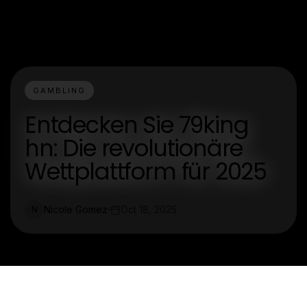
GAMBLING
Entdecken Sie 79king
hn: Die revolutionäre
Wettplattform für 2025
Nicole Gomez
Oct 18, 2025
N