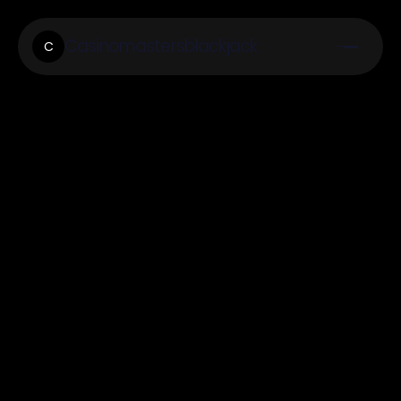
Casinomastersblackjack
C