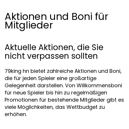
Aktionen und Boni für
Mitglieder
Aktuelle Aktionen, die Sie
nicht verpassen sollten
79king hn bietet zahlreiche Aktionen und Boni,
die für jeden Spieler eine großartige
Gelegenheit darstellen. Von Willkommensboni
für neue Spieler bis hin zu regelmäßigen
Promotionen für bestehende Mitglieder gibt es
viele Möglichkeiten, das Wettbudget zu
erhöhen.