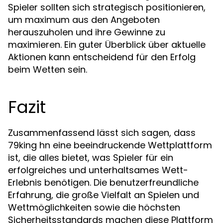
Spieler sollten sich strategisch positionieren,
um maximum aus den Angeboten
herauszuholen und ihre Gewinne zu
maximieren. Ein guter Überblick über aktuelle
Aktionen kann entscheidend für den Erfolg
beim Wetten sein.
Fazit
Zusammenfassend lässt sich sagen, dass
79king hn eine beeindruckende Wettplattform
ist, die alles bietet, was Spieler für ein
erfolgreiches und unterhaltsames Wett-
Erlebnis benötigen. Die benutzerfreundliche
Erfahrung, die große Vielfalt an Spielen und
Wettmöglichkeiten sowie die höchsten
Sicherheitsstandards machen diese Plattform