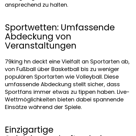
ansprechend zu halten.
Sportwetten: Umfassende
Abdeckung von
Veranstaltungen
79king hn deckt eine Vielfalt an Sportarten ab,
von Fußball über Basketball bis zu weniger
populären Sportarten wie Volleyball. Diese
umfassende Abdeckung stellt sicher, dass
Sportfans immer etwas zu tippen haben. Live-
Wettmöglichkeiten bieten dabei spannende
Einsätze während der Spiele.
Einzigartige