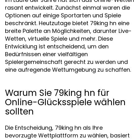
rasant entwickelt. Zunächst einmal waren die
Optionen auf einige Sportarten und Spiele
beschränkt. Heutzutage bietet 79king hn eine
breite Palette an Möglichkeiten, darunter Live-
Wetten, virtuelle Spiele und mehr. Diese
Entwicklung ist entscheidend, um den
Bedürfnissen einer vielfältigen
Spielergemeinschaft gerecht zu werden und
eine aufregende Wettumgebung zu schaffen.
Warum Sie 79king hn für
Online-Glücksspiele wählen
sollten
Die Entscheidung, 79king hn als Ihre
bevorzugte Wettplattform zu wählen, basiert