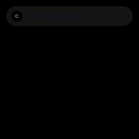
Casinomastersblackjack
C