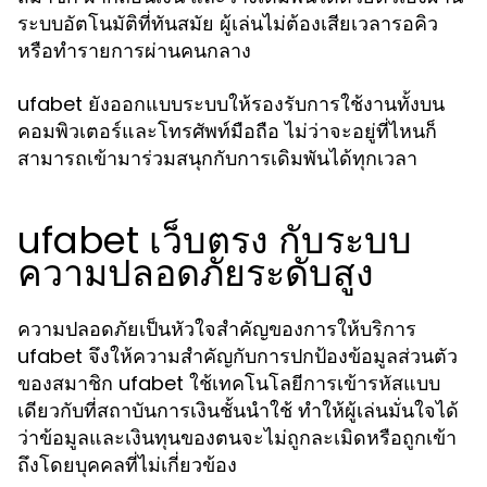
ระบบอัตโนมัติที่ทันสมัย ผู้เล่นไม่ต้องเสียเวลารอคิว
หรือทำรายการผ่านคนกลาง
ufabet ยังออกแบบระบบให้รองรับการใช้งานทั้งบน
คอมพิวเตอร์และโทรศัพท์มือถือ ไม่ว่าจะอยู่ที่ไหนก็
สามารถเข้ามาร่วมสนุกกับการเดิมพันได้ทุกเวลา
ufabet เว็บตรง กับระบบ
ความปลอดภัยระดับสูง
ความปลอดภัยเป็นหัวใจสำคัญของการให้บริการ
ufabet จึงให้ความสำคัญกับการปกป้องข้อมูลส่วนตัว
ของสมาชิก ufabet ใช้เทคโนโลยีการเข้ารหัสแบบ
เดียวกับที่สถาบันการเงินชั้นนำใช้ ทำให้ผู้เล่นมั่นใจได้
ว่าข้อมูลและเงินทุนของตนจะไม่ถูกละเมิดหรือถูกเข้า
ถึงโดยบุคคลที่ไม่เกี่ยวข้อง