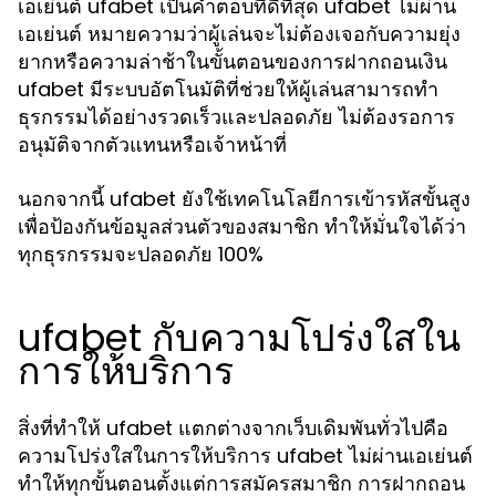
เอเย่นต์ ufabet เป็นคำตอบที่ดีที่สุด ufabet ไม่ผ่าน
เอเย่นต์ หมายความว่าผู้เล่นจะไม่ต้องเจอกับความยุ่ง
ยากหรือความล่าช้าในขั้นตอนของการฝากถอนเงิน
ufabet มีระบบอัตโนมัติที่ช่วยให้ผู้เล่นสามารถทำ
ธุรกรรมได้อย่างรวดเร็วและปลอดภัย ไม่ต้องรอการ
อนุมัติจากตัวแทนหรือเจ้าหน้าที่
นอกจากนี้ ufabet ยังใช้เทคโนโลยีการเข้ารหัสขั้นสูง
เพื่อป้องกันข้อมูลส่วนตัวของสมาชิก ทำให้มั่นใจได้ว่า
ทุกธุรกรรมจะปลอดภัย 100%
ufabet กับความโปร่งใสใน
การให้บริการ
สิ่งที่ทำให้ ufabet แตกต่างจากเว็บเดิมพันทั่วไปคือ
ความโปร่งใสในการให้บริการ ufabet ไม่ผ่านเอเย่นต์
ทำให้ทุกขั้นตอนตั้งแต่การสมัครสมาชิก การฝากถอน