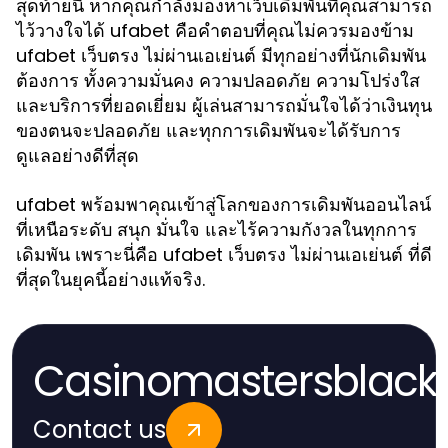
สุดท้ายนี้ หากคุณกำลังมองหาเว็บเดิมพันที่คุณสามารถ
ไว้วางใจได้ ufabet คือคำตอบที่คุณไม่ควรมองข้าม
ufabet เว็บตรง ไม่ผ่านเอเย่นต์ มีทุกอย่างที่นักเดิมพัน
ต้องการ ทั้งความมั่นคง ความปลอดภัย ความโปร่งใส
และบริการที่ยอดเยี่ยม ผู้เล่นสามารถมั่นใจได้ว่าเงินทุน
ของตนจะปลอดภัย และทุกการเดิมพันจะได้รับการ
ดูแลอย่างดีที่สุด
ufabet พร้อมพาคุณเข้าสู่โลกของการเดิมพันออนไลน์
ที่เหนือระดับ สนุก มั่นใจ และไร้ความกังวลในทุกการ
เดิมพัน เพราะนี่คือ ufabet เว็บตรง ไม่ผ่านเอเย่นต์ ที่ดี
ที่สุดในยุคนี้อย่างแท้จริง.
Casinomastersblack
Contact us