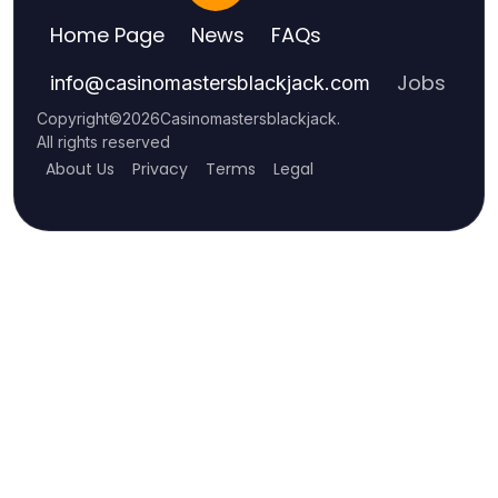
Home Page
News
FAQs
Jobs
info
@
casinomastersblackjack.com
Copyright
©
2026
Casinomastersblackjack
.
All rights reserved
About Us
Privacy
Terms
Legal