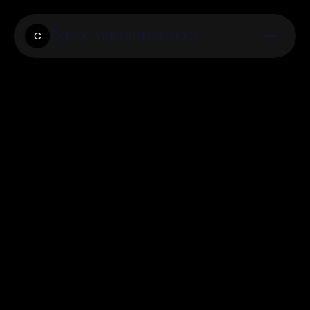
Casinomastersblackjack
C