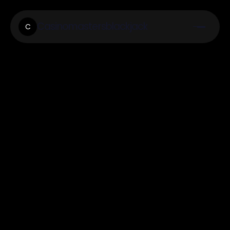
Casinomastersblackjack
C