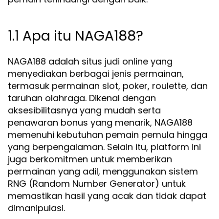
1.1 Apa itu NAGA188?
NAGA188 adalah situs judi online yang
menyediakan berbagai jenis permainan,
termasuk permainan slot, poker, roulette, dan
taruhan olahraga. Dikenal dengan
aksesibilitasnya yang mudah serta
penawaran bonus yang menarik, NAGA188
memenuhi kebutuhan pemain pemula hingga
yang berpengalaman. Selain itu, platform ini
juga berkomitmen untuk memberikan
permainan yang adil, menggunakan sistem
RNG (Random Number Generator) untuk
memastikan hasil yang acak dan tidak dapat
dimanipulasi.