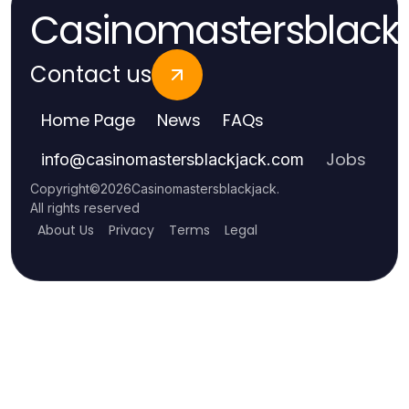
Casinomastersblack
Contact us
Home Page
News
FAQs
Jobs
info
@
casinomastersblackjack.com
Copyright
©
2026
Casinomastersblackjack
.
All rights reserved
About Us
Privacy
Terms
Legal