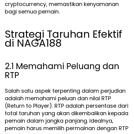
cryptocurrency, memastikan kenyamanan
bagi semua pemain.
Strategi Taruhan Efektif
di NAGA188
2.1 Memahami Peluang dan
RTP
Salah satu aspek terpenting dalam perjudian
adalah memahami peluan dan nilai RTP
(Return to Player). RTP adalah persentase dari
total taruhan yang akan dikembalikan kepada
pemain dalam jangka panjang. Idealnya,
pemain harus memilih permainan dengan RTP