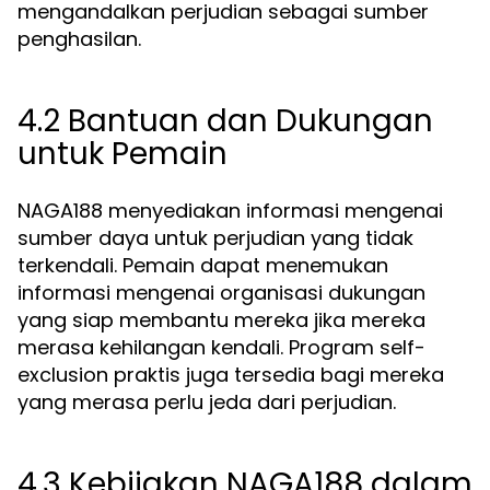
mengandalkan perjudian sebagai sumber
penghasilan.
4.2 Bantuan dan Dukungan
untuk Pemain
NAGA188 menyediakan informasi mengenai
sumber daya untuk perjudian yang tidak
terkendali. Pemain dapat menemukan
informasi mengenai organisasi dukungan
yang siap membantu mereka jika mereka
merasa kehilangan kendali. Program self-
exclusion praktis juga tersedia bagi mereka
yang merasa perlu jeda dari perjudian.
4.3 Kebijakan NAGA188 dalam