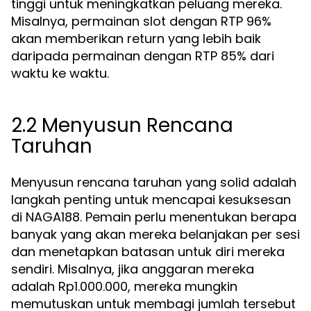
tinggi untuk meningkatkan peluang mereka.
Misalnya, permainan slot dengan RTP 96%
akan memberikan return yang lebih baik
daripada permainan dengan RTP 85% dari
waktu ke waktu.
2.2 Menyusun Rencana
Taruhan
Menyusun rencana taruhan yang solid adalah
langkah penting untuk mencapai kesuksesan
di NAGA188. Pemain perlu menentukan berapa
banyak yang akan mereka belanjakan per sesi
dan menetapkan batasan untuk diri mereka
sendiri. Misalnya, jika anggaran mereka
adalah Rp1.000.000, mereka mungkin
memutuskan untuk membagi jumlah tersebut