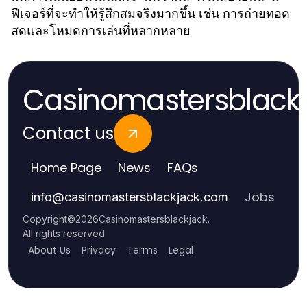
ฟีเจอร์ที่จะทำให้รู้สึกสมจริงมากขึ้น เช่น การถ่ายทอด
สดและโหมดการเล่นที่หลากหลาย
Casinomastersblack
Contact us
Home Page
News
FAQs
Jobs
info
@
casinomastersblackjack.com
Copyright
©
2026
Casinomastersblackjack
.
All rights reserved
About Us
Privacy
Terms
Legal