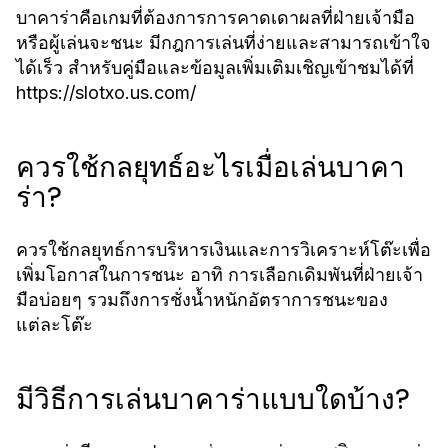
บาคาร่าคือเกมที่ต้องการการคาดเดาผลที่ฝ่ายเจ้ามือ
หรือผู้เล่นจะชนะ มีกฎการเล่นที่ง่ายและสามารถเข้าใจ
ได้เร็ว สำหรับคู่มือและข้อมูลเพิ่มเติมเชิญเข้าชมได้ที่
https://slotxo.us.com/
ควรใช้กลยุทธ์อะไรเมื่อเล่นบาคา
ร่า?
ควรใช้กลยุทธ์การบริหารเงินและการวิเคราะห์โต๊ะเพื่อ
เพิ่มโอกาสในการชนะ อาทิ การเลือกเดิมพันที่ฝ่ายเจ้า
มือบ่อยๆ รวมถึงการชั่งน้ำหนักอัตราการชนะของ
แต่ละโต๊ะ
มีวิธีการเล่นบาคาร่าแบบใดบ้าง?