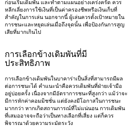
ก่อนเริ่มเดิมพัน และทำตามแผนอย่างเคร่งครัด ควร
หลีกเลี่ยงการใช้เงินที่เป็นค่าครองชีพหรือเงินเก็บที่
สำคัญในการเล่น นอกจากนี้ ผู้เล่นควรตั้งเป้าหมายใน
การชนะและหยุดเล่นเมื่อถึงจุดนั้น เพื่อป้องกันการสูญ
เสียที่มากเกินไป
การเลือกข้างเดิมพันที่มี
ประสิทธิภาพ
การเลือกข้างเดิมพันในบาคาร่าเป็นสิ่งที่สามารถมีผล
ต่อการชนะได้ คำแนะนำคือควรเดิมพันที่ฝ่ายเจ้ามือ
อยู่บ่อยครั้ง เนื่องจากมีอัตราการชนะที่สูงกว่า แม้ว่าจะ
มีการหักค่าคอมมิชชั่น แต่ยังคงมีโอกาสในการชนะ
มากกว่า หากเกิดสถานการณ์ที่ไม่แน่นอน การเดิมพัน
ที่เสมออาจจะถือว่าเป็นทางเลือกที่เสี่ยง แต่ก็ควร
พิจารณาด้วยความระมัดระวัง