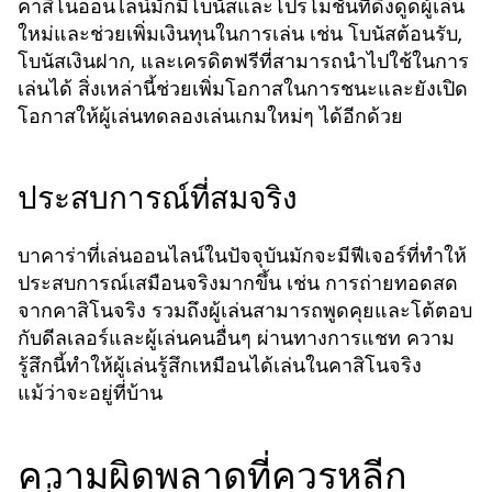
คาสิโนออนไลน์มักมีโบนัสและโปรโมชั่นที่ดึงดูดผู้เล่น
ใหม่และช่วยเพิ่มเงินทุนในการเล่น เช่น โบนัสต้อนรับ,
โบนัสเงินฝาก, และเครดิตฟรีที่สามารถนำไปใช้ในการ
เล่นได้ สิ่งเหล่านี้ช่วยเพิ่มโอกาสในการชนะและยังเปิด
โอกาสให้ผู้เล่นทดลองเล่นเกมใหม่ๆ ได้อีกด้วย
ประสบการณ์ที่สมจริง
บาคาร่าที่เล่นออนไลน์ในปัจจุบันมักจะมีฟีเจอร์ที่ทำให้
ประสบการณ์เสมือนจริงมากขึ้น เช่น การถ่ายทอดสด
จากคาสิโนจริง รวมถึงผู้เล่นสามารถพูดคุยและโต้ตอบ
กับดีลเลอร์และผู้เล่นคนอื่นๆ ผ่านทางการแชท ความ
รู้สึกนี้ทำให้ผู้เล่นรู้สึกเหมือนได้เล่นในคาสิโนจริง
แม้ว่าจะอยู่ที่บ้าน
ความผิดพลาดที่ควรหลีก